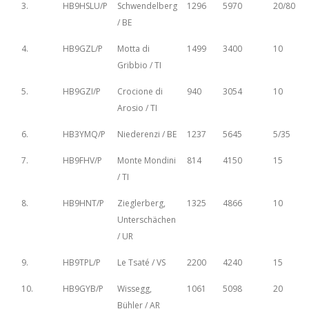
3.
HB9HSLU/P
Schwendelberg
1296
5970
20/80
/ BE
4.
HB9GZL/P
Motta di
1499
3400
10
Gribbio / TI
5.
HB9GZI/P
Crocione di
940
3054
10
Arosio / TI
6.
HB3YMQ/P
Niederenzi / BE
1237
5645
5/35
7.
HB9FHV/P
Monte Mondini
814
4150
15
/ TI
8.
HB9HNT/P
Zieglerberg,
1325
4866
10
Unterschächen
/ UR
9.
HB9TPL/P
Le Tsaté / VS
2200
4240
15
10.
HB9GYB/P
Wissegg,
1061
5098
20
Bühler / AR