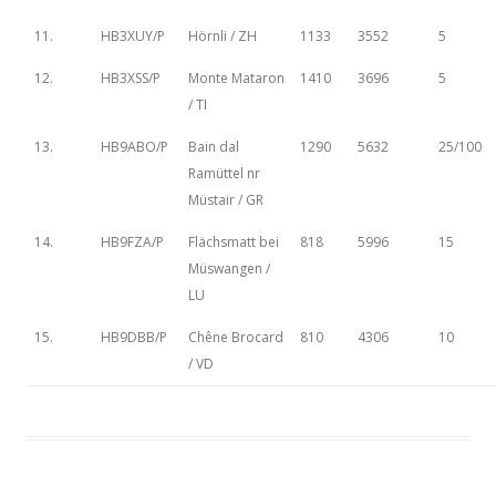
11.
HB3XUY/P
Hörnli / ZH
1133
3552
5
12.
HB3XSS/P
Monte Mataron
1410
3696
5
/ TI
13.
HB9ABO/P
Bain dal
1290
5632
25/100
Ramüttel nr
Müstair / GR
14.
HB9FZA/P
Flächsmatt bei
818
5996
15
Müswangen /
LU
15.
HB9DBB/P
Chêne Brocard
810
4306
10
/ VD