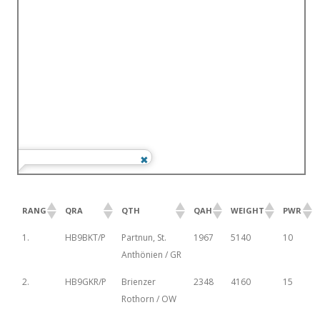
RANG
QRA
QTH
QAH
WEIGHT
PWR
1.
HB9BKT/P
Partnun, St.
1967
5140
10
Anthönien / GR
2.
HB9GKR/P
Brienzer
2348
4160
15
Rothorn / OW