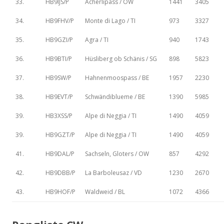
33.
HB9IJS/P
Ächerlipass / OW
1441
3405
34.
HB9FHV/P
Monte di Lago / TI
973
3327
35.
HB9GZI/P
Agra / TI
940
1743
36.
HB9BTI/P
Hüsliberg ob Schänis / SG
898
5823
37.
HB9SW/P
Hahnenmoospass / BE
1957
2230
38.
HB9EVT/P
Schwändiblueme / BE
1390
5985
39.
HB3XSS/P
Alpe di Neggia / TI
1490
4059
39.
HB9GZT/P
Alpe di Neggia / TI
1490
4059
41.
HB9DAL/P
Sachseln, Gloters / OW
857
4292
42.
HB9DBB/P
La Barboleusaz / VD
1230
2670
43.
HB9HOF/P
Waldweid / BL
1072
4366