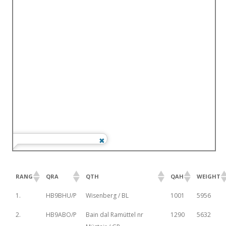
RANG
QRA
QTH
QAH
WEIGHT
1.
HB9BHU/P
Wisenberg / BL
1001
5956
2.
HB9ABO/P
Bain dal Ramüttel nr
1290
5632