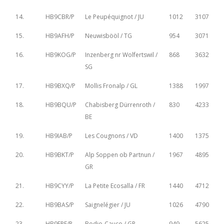
14.
HB9CBR/P
Le Peupéquignot / JU
1012
3107
15.
HB9AFH/P
Neuwisbööl / TG
954
3071
16.
HB9KOG/P
Inzenberg nr Wolfertswil /
868
3632
SG
17.
HB9BXQ/P
Mollis Fronalp / GL
1388
1997
18.
HB9BQU/P
Chabisberg Dürrenroth /
830
4233
BE
19.
HB9IAB/P
Les Cougnons / VD
1400
1375
20.
HB9BKT/P
Alp Soppen ob Partnun /
1967
4895
GR
21.
HB9CYY/P
La Petite Ecosalla / FR
1440
4712
22.
HB9BAS/P
Saignelégier / JU
1026
4790
23.
HB9EPE/P
Bodio-Cauco / GR
949
5625