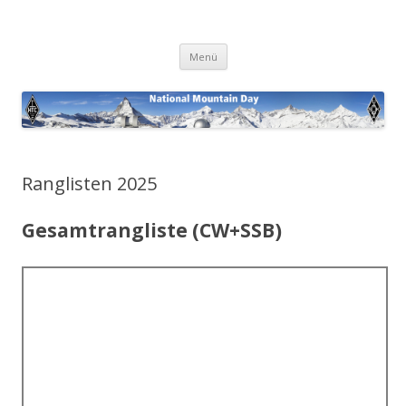
National Mountain Day
Zum
Menü
Inhalt
springen
Ranglisten 2025
Gesamtrangliste (CW+SSB)