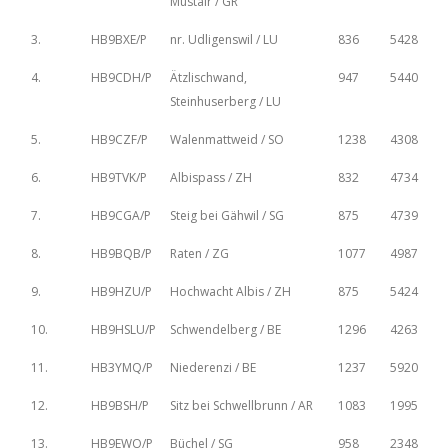
Müstair / GR
3.
HB9BXE/P
nr. Udligenswil / LU
836
5428
4.
HB9CDH/P
Ätzlischwand,
947
5440
Steinhuserberg / LU
5.
HB9CZF/P
Walenmattweid / SO
1238
4308
6.
HB9TVK/P
Albispass / ZH
832
4734
7.
HB9CGA/P
Steig bei Gähwil / SG
875
4739
8.
HB9BQB/P
Raten / ZG
1077
4987
9.
HB9HZU/P
Hochwacht Albis / ZH
875
5424
10.
HB9HSLU/P
Schwendelberg / BE
1296
4263
11.
HB3YMQ/P
Niederenzi / BE
1237
5920
12.
HB9BSH/P
Sitz bei Schwellbrunn / AR
1083
1995
13.
HB9EWO/P
Büchel / SG
958
2348