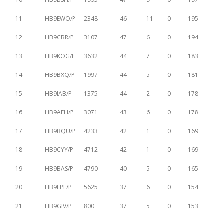
11
HB9EWO/P
2348
46
11
0
195
12
HB9CBR/P
3107
47
6
0
194
13
HB9KOG/P
3632
44
7
0
183
14
HB9BXQ/P
1997
44
5
0
181
15
HB9IAB/P
1375
44
2
0
178
16
HB9AFH/P
3071
43
6
0
178
17
HB9BQU/P
4233
42
1
0
169
18
HB9CYY/P
4712
42
1
0
169
19
HB9BAS/P
4790
40
5
0
165
20
HB9EPE/P
5625
37
6
0
154
21
HB9GIV/P
800
37
5
0
153