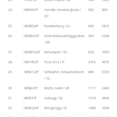
24.
HB9GIV/P
Hornflue, Homberglücke /
930
800
SO
25.
HB9BQI/P
Ruswilerberg / LU
843
5815
26.
HB9BAZ/P
Dieboltshausen/Egggraben
934
5340
/ BE
27.
HB9BOQ/P
Remelspitz / SO
820
3950
28.
HB3YRZ/P
Pizzo Erra / TI
2416
4075
29.
HB9CCS/P
Schleipfen, Schwammhöchi
869
5235
/ GL
30.
HB9JAY/P
Wichli, Haldi / UR
1177
3460
31.
HB9CF/P
Halsegg / SZ
1318
4840
32.
HB9EGA/P
Ibergeregg / SZ
1400
3644