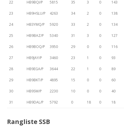
22
HB9BQI/P
5815
35
3
0
143
23
HB9HSLU/P
4263
34
2
0
138
24
HB3YMQ/P
5920
33
2
0
134
25
HB9BAZ/P
5340
31
3
0
127
26
HB9BOQ/P
3950
29
0
0
116
27
HB9JAY/P
3460
23
1
0
93
28
HB9EGA/P
3644
22
1
0
89
29
HB9BKT/P
4895
15
0
0
60
30
HB9SW/P
2230
10
0
0
40
31
HB9DAL/P
5792
0
18
0
18
Rangliste SSB