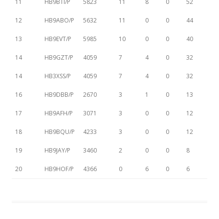
11
HB9BTI/P
5823
11
8
0
52
12
HB9ABO/P
5632
11
0
0
44
13
HB9EVT/P
5985
10
0
0
40
14
HB9GZT/P
4059
7
4
0
32
14
HB3XSS/P
4059
7
4
0
32
16
HB9DBB/P
2670
3
1
0
13
17
HB9AFH/P
3071
3
0
0
12
18
HB9BQU/P
4233
3
0
0
12
19
HB9JAY/P
3460
2
0
0
8
20
HB9HOF/P
4366
0
6
0
6