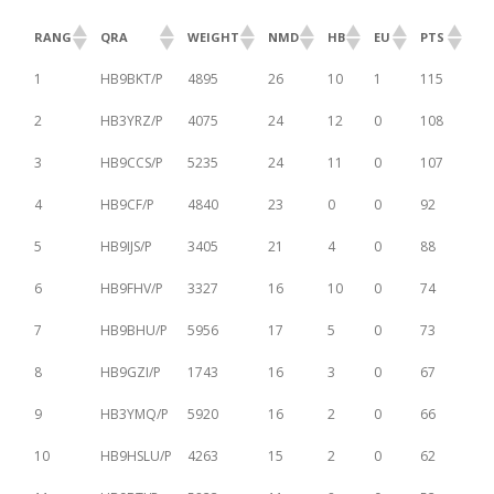
RANG
QRA
WEIGHT
NMD
HB
EU
PTS
1
HB9BKT/P
4895
26
10
1
115
2
HB3YRZ/P
4075
24
12
0
108
3
HB9CCS/P
5235
24
11
0
107
4
HB9CF/P
4840
23
0
0
92
5
HB9IJS/P
3405
21
4
0
88
6
HB9FHV/P
3327
16
10
0
74
7
HB9BHU/P
5956
17
5
0
73
8
HB9GZI/P
1743
16
3
0
67
9
HB3YMQ/P
5920
16
2
0
66
10
HB9HSLU/P
4263
15
2
0
62