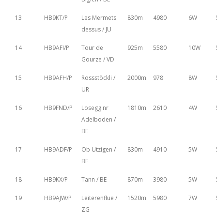
13
HB9KT/P
Les Mermets
830m
4980
6W
dessus / JU
14
HB9AFI/P
Tour de
925m
5580
10W
Gourze / VD
15
HB9AFH/P
Rossstöckli /
2000m
978
8W
UR
16
HB9FND/P
Losegg nr
1810m
2610
4W
Adelboden /
BE
17
HB9ADF/P
Ob Utzigen /
830m
4910
5W
BE
18
HB9KX/P
Tann / BE
870m
3980
5W
19
HB9AJW/P
Leiterenflue /
1520m
5980
7W
ZG