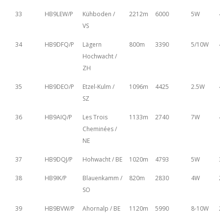
33
HB9LEW/P
Kühboden /
2212m
6000
5W
VS
34
HB9DFQ/P
Lägern
800m
3390
5/10W
Hochwacht /
ZH
35
HB9DEO/P
Etzel-Kulm /
1096m
4425
2.5W
SZ
36
HB9AIQ/P
Les Trois
1133m
2740
7W
Cheminées /
NE
37
HB9DQJ/P
Hohwacht / BE
1020m
4793
5W
38
HB9IK/P
Blauenkamm /
820m
2830
4W
SO
39
HB9BVW/P
Ahornalp / BE
1120m
5990
8-10W