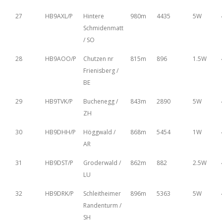
27
HB9AXL/P
Hintere
980m
4435
5W
Schmidenmatt
/ SO
28
HB9AOO/P
Chutzen nr
815m
896
1.5W
Frienisberg /
BE
29
HB9TVK/P
Buchenegg /
843m
2890
5W
ZH
30
HB9DHH/P
Höggwald /
868m
5454
1W
AR
31
HB9DST/P
Groderwald /
862m
882
2.5W
LU
32
HB9DRK/P
Schleitheimer
896m
5363
5W
Randenturm /
SH