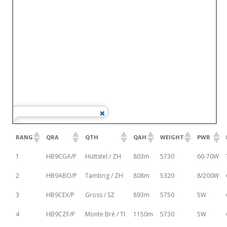
RANG
QRA
QTH
QAH
WEIGHT
PWR
1
HB9CGA/P
Hüttstel / ZH
803m
5730
60-70W
2
HB9ABO/P
Tämbrig / ZH
808m
5320
8/200W
3
HB9CEX/P
Gross / SZ
893m
5750
5W
4
HB9CZF/P
Monte Brè / TI
1150m
5730
5W