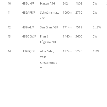
40
HB9UH/P
Hagen / SH
912m
4808
5W
41
HB9APF/P
Schwängimatt
1090m
2770
2W
/ SO
42
HB9IAL/P
San Gian / GR
1714m
4519
2...3W
43
HB9DGV/P
Plan à
1440m
5600
5W
l'Égasse / BE
44
HB9TQF/P
Alpe Salei,
1777m
5270
15W
Valle
Onsernone /
TI