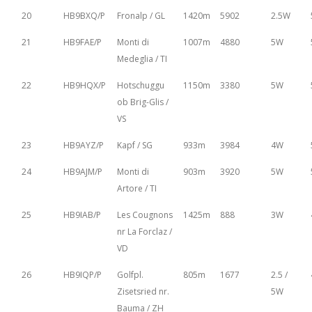
20
HB9BXQ/P
Fronalp / GL
1420m
5902
2.5W
21
HB9FAE/P
Monti di
1007m
4880
5W
Medeglia / TI
22
HB9HQX/P
Hotschuggu
1150m
3380
5W
ob Brig-Glis /
VS
23
HB9AYZ/P
Kapf / SG
933m
3984
4W
24
HB9AJM/P
Monti di
903m
3920
5W
Artore / TI
25
HB9IAB/P
Les Cougnons
1425m
888
3W
nr La Forclaz /
VD
26
HB9IQP/P
Golfpl.
805m
1677
2.5 /
Zisetsried nr.
5W
Bauma / ZH