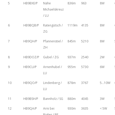
5
HB9BXE/P
Nähe
836m
963
8W
Michaelskreuz
/ LU
6
HB9BQB/P
Ratengütsch /
1119m
4135
8W
ZG
7
HB9QH/P
Pfannenstiel /
845m
5210
8W
ZH
8
HB9DOZ/P
Gubel / ZG
937m
2540
2W
9
HB9CLI/P
Arnenhubel /
955m
5730
6W
LU
10
HB9QO/P
Lindenberg /
878m
3767
5...10W
LU
11
HB9BSH/P
Bannholz / SG
880m
4045
3W
12
HB9QA/P
Arni bei
930m
3635
< 5W
Biglen / BE