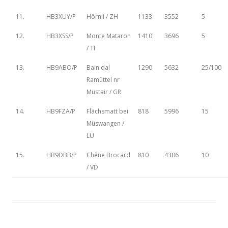
11.
HB3XUY/P
Hörnli / ZH
1133
3552
5
12.
HB3XSS/P
Monte Mataron
1410
3696
5
/ TI
13.
HB9ABO/P
Bain dal
1290
5632
25/100
Ramüttel nr
Müstair / GR
14.
HB9FZA/P
Flächsmatt bei
818
5996
15
Müswangen /
LU
15.
HB9DBB/P
Chêne Brocard
810
4306
10
/ VD