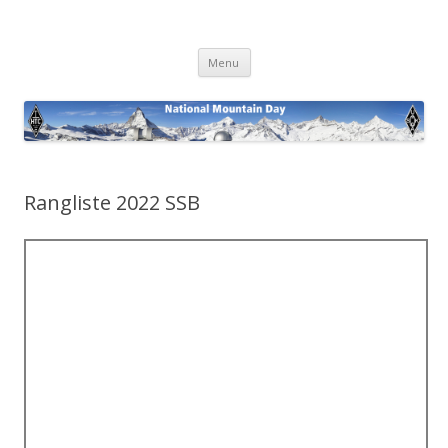
National Mountain Day
Skip
Menu
to
content
Rangliste 2022 SSB