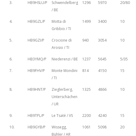
3.
HB9HSLU/P
Schwendelberg
1296
5970
20/80
/ BE
4.
HB9GZL/P
Motta di
1499
3400
10
Gribbio / TI
5.
HB9GZI/P
Crocione di
940
3054
10
Arosio / TI
6.
HB3YMQ/P
Niederenzi / BE
1237
5645
5/35
7.
HB9FHV/P
Monte Mondini
814
4150
15
/ TI
8.
HB9HNT/P
Zieglerberg,
1325
4866
10
Unterschächen
/ UR
9.
HB9TPL/P
Le Tsaté / VS
2200
4240
15
10.
HB9GYB/P
Wissegg,
1061
5098
20
Bühler / AR