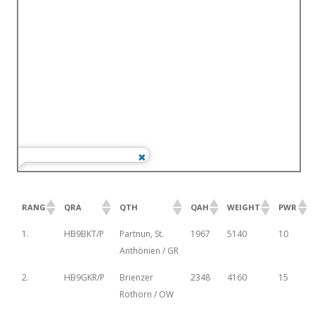
RANG
QRA
QTH
QAH
WEIGHT
PWR
1.
HB9BKT/P
Partnun, St.
1967
5140
10
Anthönien / GR
2.
HB9GKR/P
Brienzer
2348
4160
15
Rothorn / OW