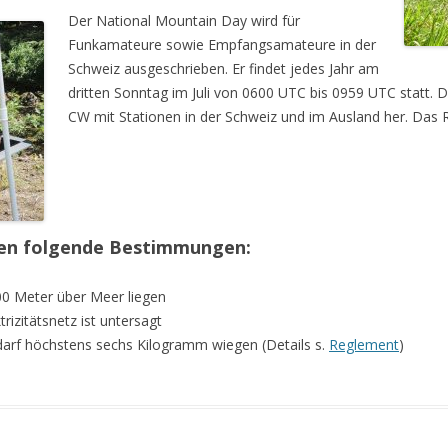
RANGLISTE 2021 CW
RANGLISTE 2016
RANGLISTE 2006
NMD 2021
NMD 2015
NMD 2006
NMD 1983
Der National Mountain Day wird für
Funkamateure sowie Empfangsamateure in der
RANGLISTE 2021 SSB
RANGLISTE 2015
RANGLISTE 2005
NMD 2020
NMD 2014
NMD 2005
NMD 1980
Schweiz ausgeschrieben. Er findet jedes Jahr am
RANGLISTE 2020 CW
RANGLISTE 2014
RANGLISTE 2004
NMD 2013
NMD 2004
NMD 1976
dritten Sonntag im Juli von 0600 UTC bis 0959 UTC statt. D
CW mit Stationen in der Schweiz und im Ausland her. Das 
RANGLISTE 2020 SSB
RANGLISTE 2013
NMD 2012
NMD 2001
RANGLISTE 2012
NMD TREFFEN 2
RANGLISTE 2011
NMD 2011
ten folgende Bestimmungen:
RANGLISTE 2010
NMD DIPOLKURS
0 Meter über Meer liegen
NMD 2010
rizitätsnetz ist untersagt
NMD BETRIEBSK
darf höchstens sechs Kilogramm wiegen (Details s.
Reglement
)