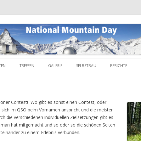
 Day
Skip
to
TEN
TREFFEN
GALERIE
SELBSTBAU
BERICHTE
content
29
NMD TREFFEN –
RANGLISTEN 2025
2020-2029
NMD 2025
PRÄSENTATIONEN
)
19
RANGLISTEN 2024
RANGLISTE 2019 CW
2010-2019
NMD 2024
NMD 2019
höner Contest! Wo gibt es sonst einen Contest, oder
09
RANGLISTEN 2023
RANGLISTE 2019 SSB
RANGLISTE 2009
2000-2009
NMD TREFFEN 2
NMD 2018
NMD 2009
an sich im QSO beim Vornamen anspricht und die meisten
h die verschiedenen individuellen Zielsetzungen gibt es
RANGLISTE 2022 CW
RANGLISTE 2018
RANGLISTE 2008
1976-1999
NMD 2023
NMD 2017
NMD 2008
NMD 1999
r, man hat mitgemacht und so oder so die schönen Seiten
RANGLISTE 2022 SSB
RANGLISTE 2017
RANGLISTE 2007
NMD 2022
NMD 2016
NMD 2007
NMD 1992
iteinander zu einem Erlebnis verbunden.