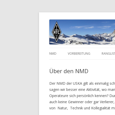
National Mountain
NMD
VORBEREITUNG
RANGLIS
KOMMISSION
ANMELDUNG
2020-20
Über den NMD
GESCHICHTE
ANGEMELDETE STATIONEN (LISTE
2010-20
Der NMD der USKA gilt als einmalig sc
SONDERPREISE
PORTAL
2004-20
sagen wir besser eine Aktivität, wo m
Operateure sich persönlich kennen? Durc
REGLEMENT
CHECKLISTE
auch keine Gewinner oder gar Verliere
LOGPROGRAMME
von Natur, Technik und Kollegialität m