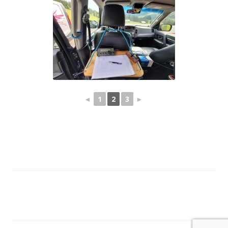
◄
1
2
3
►